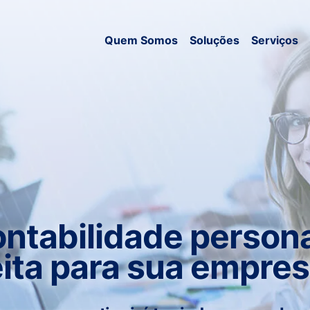
Quem Somos
Soluções
Serviços
ntabilidade persona
eita para sua empres