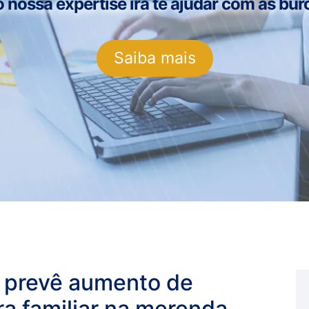
ossa expertise irá te ajudar com as buro
Saiba mais
e prevê aumento de
ra familiar na merenda