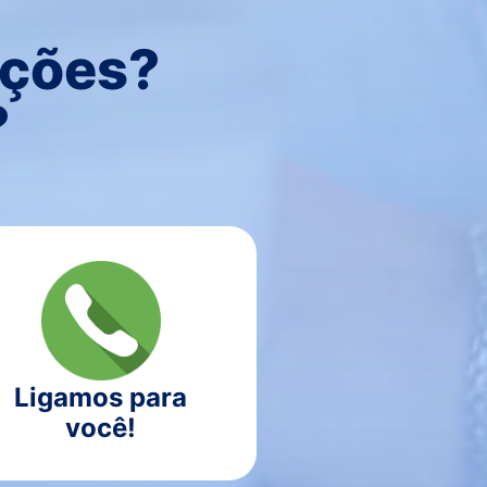
uções?
?
Ligamos para
você!