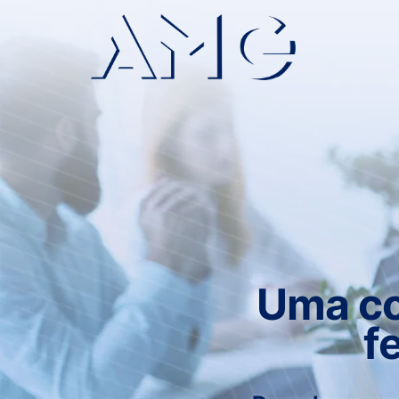
Uma co
f