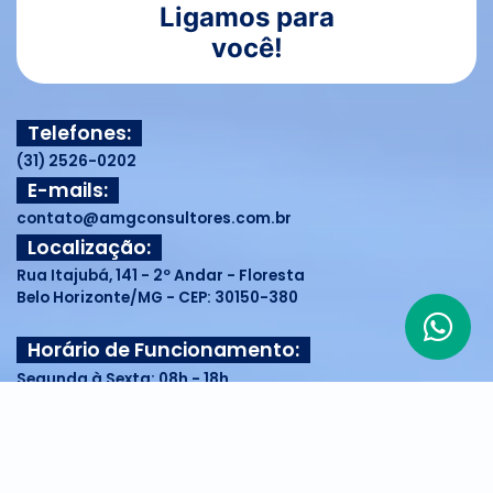
Ligamos para
você!
Telefones:
(31) 2526-0202
E-mails:
contato@amgconsultores.com.br
Localização:
Rua Itajubá, 141 - 2º Andar - Floresta
Belo Horizonte/MG - CEP: 30150-380
Horário de Funcionamento:
Segunda à Sexta: 08h - 18h
Direitos reservados à AMG - 2026
Site Verificado: