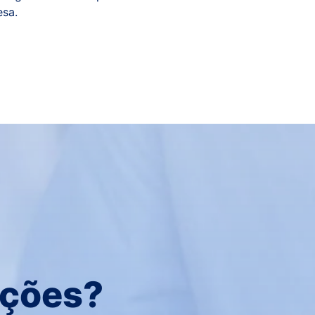
esa.
uções?