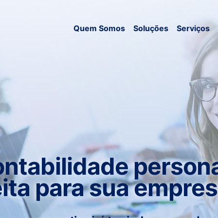
Quem Somos
Soluções
Serviços
ntabilidade persona
eita para sua empres