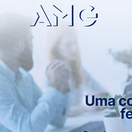
Uma co
f