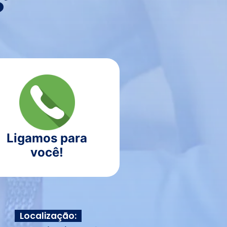
?
Ligamos para
você!
Localização: