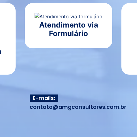
Atendimento via
Formulário
a
E-mails:
contato@amgconsultores.com.br