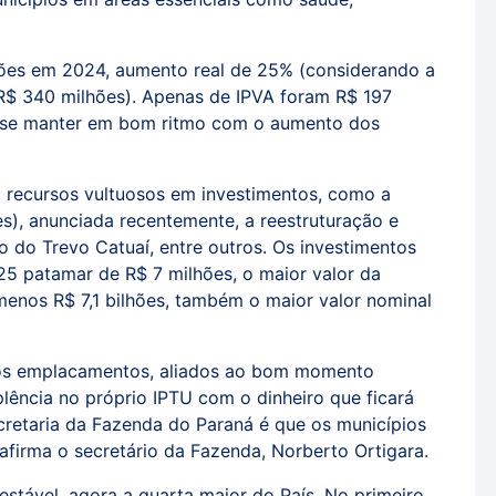
ões em 2024, aumento real de 25% (considerando a
(R$ 340 milhões). Apenas de IPVA foram R$ 197
 se manter em bom ritmo com o aumento dos
 recursos vultuosos em investimentos, como a
s), anunciada recentemente, a reestruturação e
 do Trevo Catuaí, entre outros. Os investimentos
5 patamar de R$ 7 milhões, o maior valor da
menos R$ 7,1 bilhões, também o maior valor nominal
vos emplacamentos, aliados ao bom momento
ência no próprio IPTU com o dinheiro que ficará
cretaria da Fazenda do Paraná é que os municípios
 afirma o secretário da Fazenda, Norberto Ortigara.
stável, agora a quarta maior do País. No primeiro