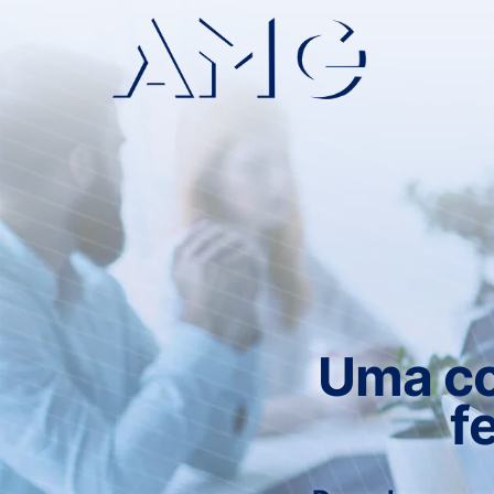
Uma co
f