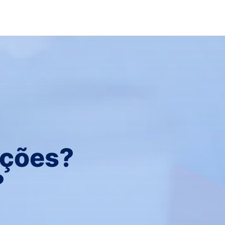
uções?
?