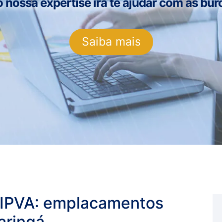
ossa expertise irá te ajudar com as buro
Saiba mais
 IPVA: emplacamentos
aringá