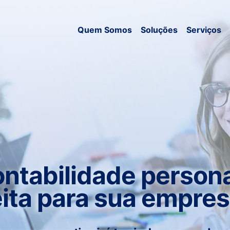
Quem Somos
Soluções
Serviços
ntabilidade persona
eita para sua empres