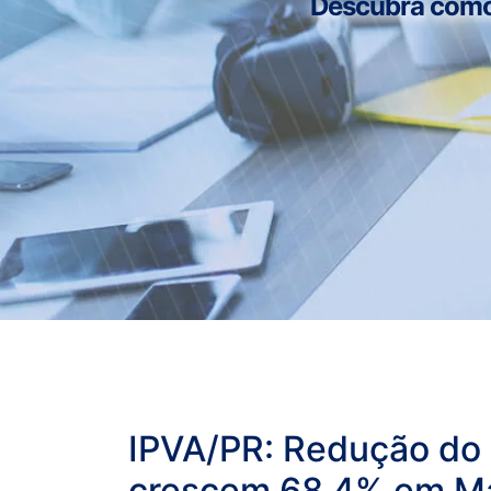
Descubra como n
IPVA/PR: Redução do
crescem 68,4% em M