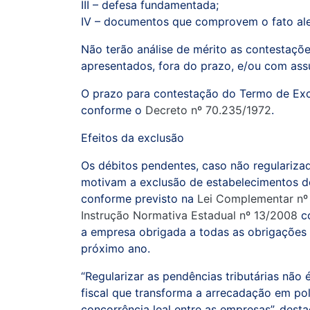
III – defesa fundamentada;
IV – documentos que comprovem o fato al
Não terão análise de mérito as contestaçõe
apresentados, fora do prazo, e/ou com ass
O prazo para contestação do Termo de Exc
conforme o
Decreto nº 70.235/1972
.
Efeitos da exclusão
Os débitos pendentes, caso não regulariza
motivam a exclusão de estabelecimentos do
conforme previsto na
Lei Complementar nº
Instrução Normativa Estadual nº 13/2008
co
a empresa obrigada a todas as obrigações
próximo ano.
“Regularizar as pendências tributárias não 
fiscal que transforma a arrecadação em polí
concorrência leal entre as empresas”, desta