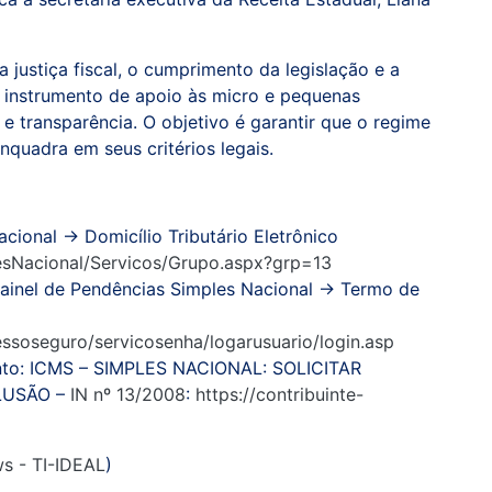
justiça fiscal, o cumprimento da legislação e a
instrumento de apoio às micro e pequenas
 transparência. O objetivo é garantir que o regime
quadra em seus critérios legais.
cional → Domicílio Tributário Eletrônico
lesNacional/Servicos/Grupo.aspx?grp=13
Painel de Pendências Simples Nacional → Termo de
cessoseguro/servicosenha/logarusuario/login.asp
nto: ICMS – SIMPLES NACIONAL: SOLICITAR
LUSÃO –
IN nº 13/2008
:
https://contribuinte-
ws - TI-IDEAL
)