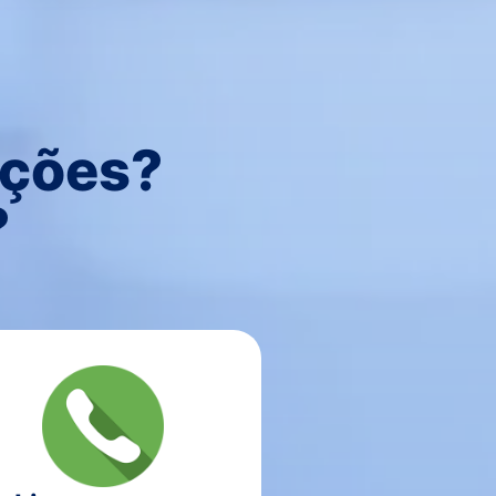
uções?
?