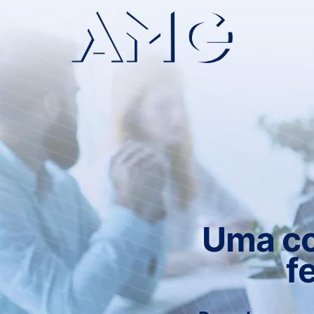
Uma co
f