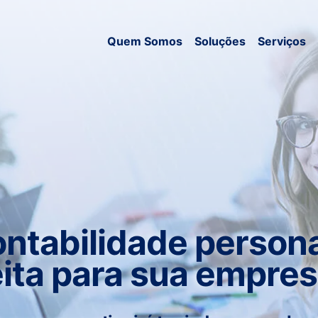
Quem Somos
Soluções
Serviços
ntabilidade persona
eita para sua empres