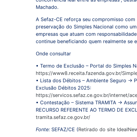
Machado.
A Sefaz-CE reforça seu compromisso com a 
preservação do Simples Nacional como um 
empresas que atuam com responsabilidade e
continue beneficiando quem realmente se en
Onde consultar
• Termo de Exclusão – Portal do Simples Na
https://www8.receita.fazenda.gov.br/Simp
• Lista dos Débitos – Ambiente Seguro → 
Exclusão Débitos 2025:
https://servicos.sefaz.ce.gov.br/internet/a
• Contestação – Sistema TRAMITA → Assu
RECURSO REFERENTE AO TERMO DE EXC
tramita.sefaz.ce.gov.br/
Fonte:
SEFAZ/CE (
Retirado do site IdealNe