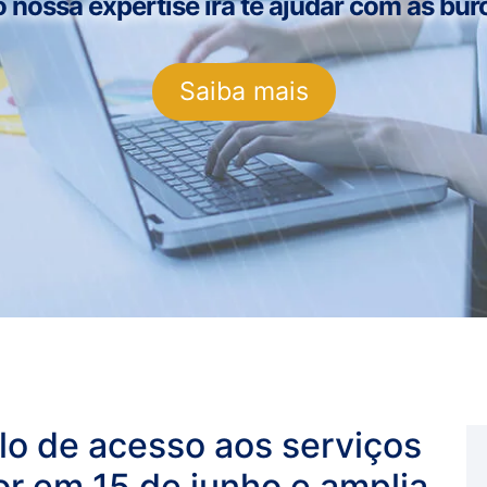
ossa expertise irá te ajudar com as buro
Saiba mais
o de acesso aos serviços
or em 15 de junho e amplia