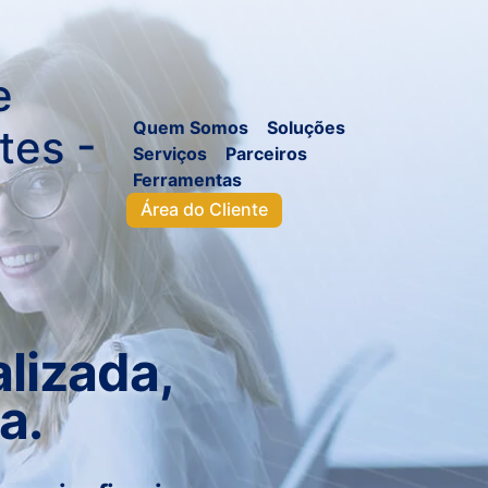
Quem Somos
Soluções
Serviços
Parceiros
Ferramentas
Área do Cliente
lizada,
a.