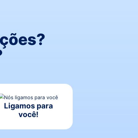
uções?
?
Ligamos para
você!