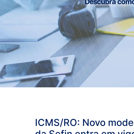
Descubra como n
ICMS/RO: Novo model
da Sefin entra em vig