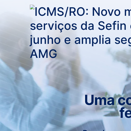
Uma co
f