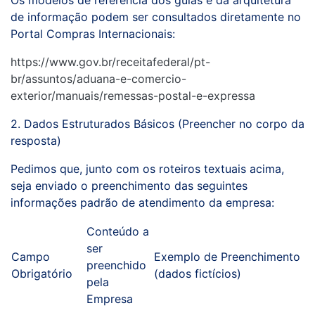
Os modelos de referência dos guias e da arquitetura
de informação podem ser consultados diretamente no
Portal Compras Internacionais:
https://www.gov.br/receitafederal/pt-
br/assuntos/aduana-e-comercio-
exterior/manuais/remessas-postal-e-expressa
2. Dados Estruturados Básicos (Preencher no corpo da
resposta)
Pedimos que, junto com os roteiros textuais acima,
seja enviado o preenchimento das seguintes
informações padrão de atendimento da empresa:
Conteúdo a
ser
Campo
Exemplo de Preenchimento
preenchido
Obrigatório
(dados fictícios)
pela
Empresa