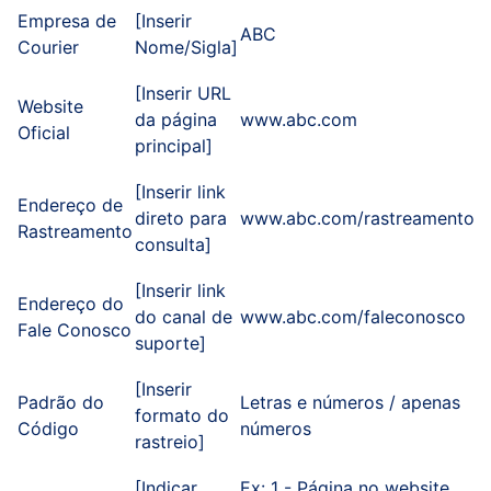
Empresa de
[Inserir
ABC
Courier
Nome/Sigla]
[Inserir URL
Website
da página
www.abc.com
Oficial
principal]
[Inserir link
Endereço de
direto para
www.abc.com/rastreamento
Rastreamento
consulta]
[Inserir link
Endereço do
do canal de
www.abc.com/faleconosco
Fale Conosco
suporte]
[Inserir
Padrão do
Letras e números / apenas
formato do
Código
números
rastreio]
[Indicar
Ex: 1 - Página no website