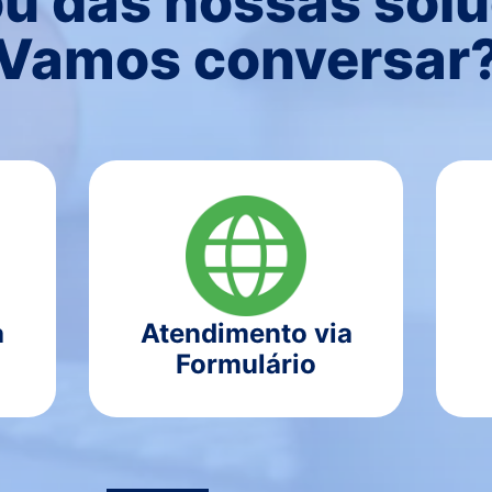
u das nossas sol
Vamos conversar
a
Atendimento via
Formulário