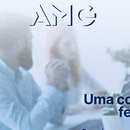
Uma co
f