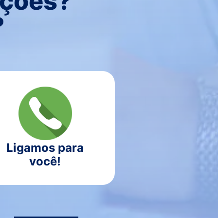
uções?
?
Ligamos para
você!